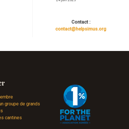
Contact :
contact@helpsimus.org
er
membre
 un groupe de grands
rs
es cantines