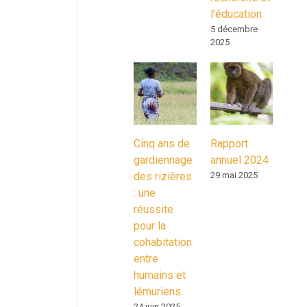
l’éducation
5 décembre
2025
Cinq ans de
Rapport
gardiennage
annuel 2024
des rizières
29 mai 2025
: une
réussite
pour la
cohabitation
entre
humains et
lémuriens
24 juin 2025