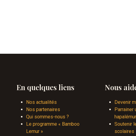
En quelques liens
Nous aid
Nos actualités
Devenir 
Nos partenaires
Parrainer
Qui sommes-nous ?
hapalému
Le programme « Bamboo
Soutenir l
Lemur »
scolaires