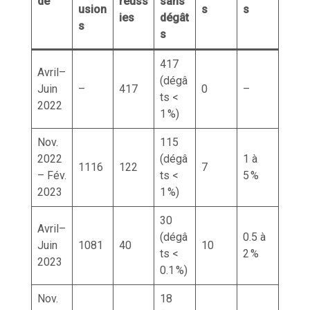
de
réuss
sans
usion
s
s
ies
dégât
s
s
417
Avril–
(dégâ
Juin
–
417
0
–
ts <
2022
1 %)
Nov.
115
2022
(dégâ
1 à
1116
122
7
– Fév.
ts <
5 %
2023
1 %)
30
Avril–
(dégâ
0.5 à
Juin
1081
40
10
ts <
2 %
2023
0.1 %)
Nov.
18