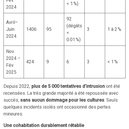
Fév.
< 1 %)
2024
92
Avril–
(dégâts
Juin
1406
95
3
1 à 2 %
<
2024
0.01 %)
Nov.
2024 –
424
9
6
3
< 1 %
Fév.
2025
Depuis 2022,
plus de
5 000 tentatives d’intrusion
ont été
recensées. La très grande majorité a été repoussée avec
succès,
sans aucun dommage pour les cultures
. Seuls
quelques incidents isolés ont occasionné des pertes
mineures.
Une cohabitation durablement rétablie