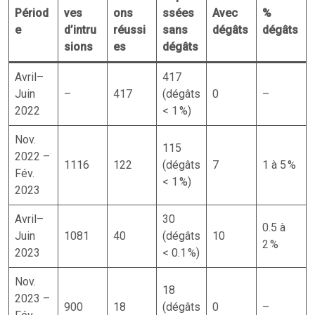
Périod
ves
ons
ssées
Avec
%
e
d’intru
réussi
sans
dégâts
dégâts
sions
es
dégâts
Avril–
417
Juin
–
417
(dégâts
0
–
2022
< 1 %)
Nov.
115
2022 –
1116
122
(dégâts
7
1 à 5 %
Fév.
< 1 %)
2023
Avril–
30
0.5 à
Juin
1081
40
(dégâts
10
2 %
2023
< 0.1 %)
Nov.
18
2023 –
900
18
(dégâts
0
–